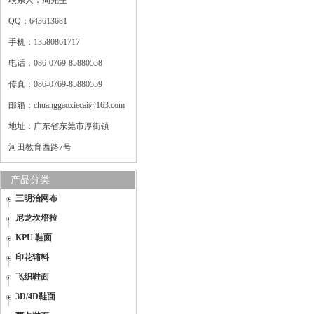
联系人：周先生
QQ：643613681
手机：13580861717
电话：086-0769-85880558
传真：086-0769-85880559
邮箱：chuanggaoxiecai@163.com
地址：广东省东莞市厚街镇
河田教育西路7号
产品分类
三明治网布
尼龙坎培拉
KPU 鞋面
印花辅料
飞织鞋面
3D/4D鞋面